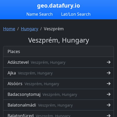
geo.datafury.io
Name Search
Lat/Lon Search
Home
Hungary
Veszprém
Veszprém, Hungary
Places
Adásztevel
Veszprém, Hungary
Ajka
Veszprém, Hungary
Alsóörs
Veszprém, Hungary
Badacsonytomaj
Veszprém, Hungary
Balatonalmádi
Veszprém, Hungary
Balatonfüred
Veszprém, Hungary