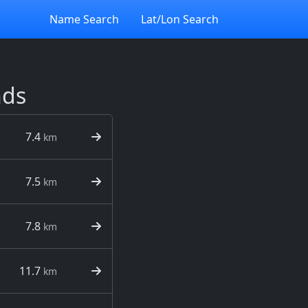
Name Search
Lat/Lon Search
nds
7.4
km
7.5
km
7.8
km
11.7
km