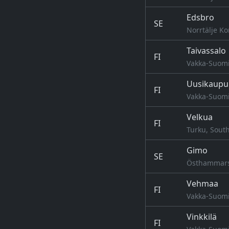
Edsbro
SE
Norrtälje K
Taivassalo
FI
Vakka-Suomi
Uusikaupu
FI
Vakka-Suomi
Velkua
FI
Turku, South
Gimo
SE
Östhammars
Vehmaa
FI
Vakka-Suomi
Vinkkilä
FI