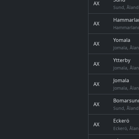
AX
Sund, Åland
Hammarla
AX
Hammarland,
Yomala
AX
Jomala, Åla
Ytterby
AX
Jomala, Åla
Jomala
AX
Jomala, Åla
Bomarsun
AX
Sund, Åland
Eckerö
AX
Eckerö, Åla