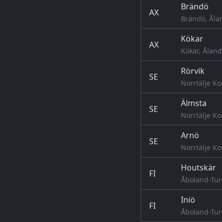
Brändö
AX
Brändö, Åla
Kökar
AX
Kökar, Åland
Rörvik
SE
Norrtälje K
Älmsta
SE
Norrtälje K
Arnö
SE
Norrtälje K
Houtskär
FI
Åboland-Tur
Iniö
FI
Åboland-Tur