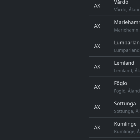
Vårdö
AX
Vårdö, Ålan
Marieham
AX
Mariehamn, 
Lumparlan
AX
Lumparland,
Lemland
AX
Lemland, Ål
Föglö
AX
Föglö, Åland
Sottunga
AX
Sottunga, Å
Kumlinge
AX
Kumlinge, Å