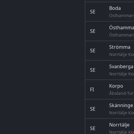
Boda
SE
Östhammars
Östhamma
SE
Östhammars
Strömma
SE
Norrtälje K
Svanberga
SE
Norrtälje K
Korpo
FI
Åboland-Tur
Skänninge
SE
Norrtälje K
Norrtälje
SE
Norrtälje K