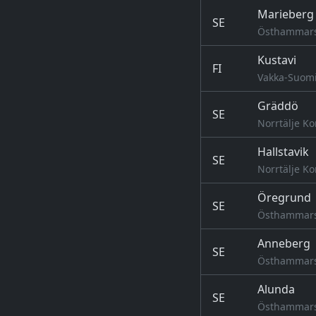
Marieberg
SE
Östhammars
Kustavi
FI
Vakka-Suomi
Gräddö
SE
Norrtälje K
Hallstavik
SE
Norrtälje K
Öregrund
SE
Östhammars
Anneberg
SE
Östhammars
Alunda
SE
Östhammars