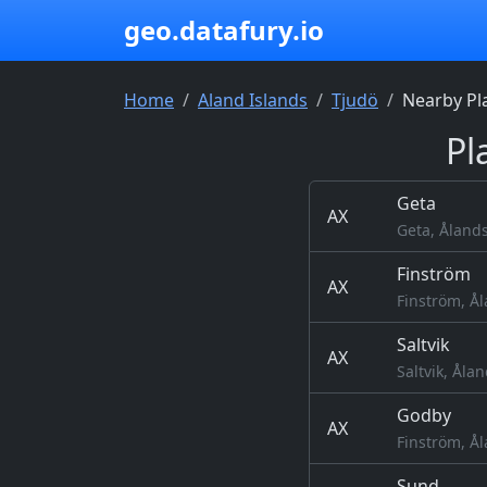
geo.datafury.io
Home
Aland Islands
Tjudö
Nearby Pl
Pl
Geta
AX
Geta, Åland
Finström
AX
Finström, Å
Saltvik
AX
Saltvik, Åla
Godby
AX
Finström, Å
Sund